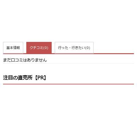
基本情報
クチコミ
(0)
行った・行きたい
(0)
まだ口コミはありません
注目の直売所【PR】