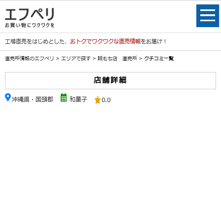
工場直売をはじめとした、
おトクでワクワクな直売情報
をお届け！
直売所情報のエフペリ
>
エリアで探す
>
誠もち店 直売所
> クチコミ一覧
店舗詳細
沖縄県・国頭郡
和菓子
0.0