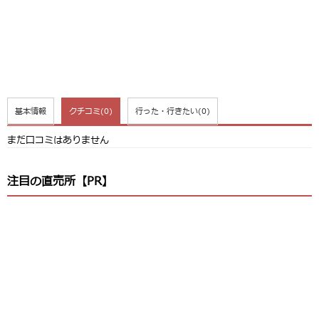
基本情報
クチコミ
(0)
行った・行きたい
(0)
まだ口コミはありません
注目の直売所【PR】