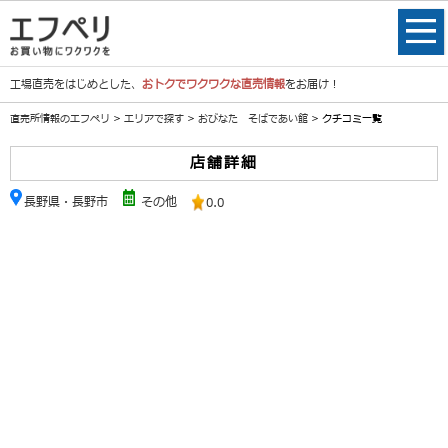
工場直売をはじめとした、
おトクでワクワクな直売情報
をお届け！
直売所情報のエフペリ
>
エリアで探す
>
おびなた そばであい館
> クチコミ一覧
店舗詳細
長野県・長野市
その他
0.0