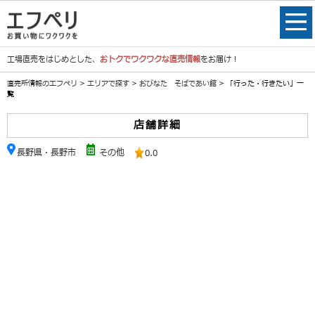
工場直売をはじめとした、
おトクでワクワクな直売情報
をお届け！
直売所情報のエフペリ
>
エリアで探す
>
おびなた そばであい館
> 「行った・行きたい」一
覧
店舗詳細
長野県・長野市
その他
0.0