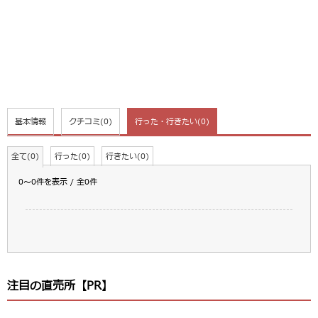
基本情報
クチコミ
(0)
行った・行きたい
(0)
全て(0)
行った(0)
行きたい(0)
0～0件を表示 / 全0件
注目の直売所【PR】