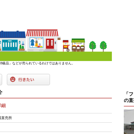
B級品」などが売られているわけではありません。
介
「フ
の直
詳細
場直売所