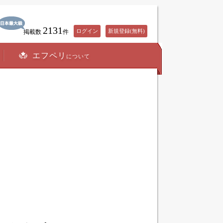
2131
ログイン
新規登録(無料)
掲載数
件
エフペリ
について