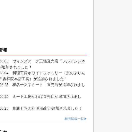
情報
.08.05
ウィンズアーク工場直売店「ソルデシレ本
が追加されました！
.08.04
料理工房ホワイトファミリー（京のぷりん
所 吉祥院本店工房）が追加されました！
.06.25
榛名十文字ミート 直売店が追加されまし
.06.25
ミート工房かわば直売店が追加されまし
.06.25
和豚もちぶた 直売所が追加されました！
新着情報一覧▶
らせ