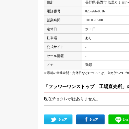
住所
長野県 長野市 若里６丁目7－
電話番号
026-266-0816
営業時間
10:00~16:00
定休日
水・日
駐車場
あり
公式サイト
-
セール情報
-
メモ
麺類
※最新の営業時間・定休日などについては、直売所へのご
「フラワーワンストップ 工場直売所」
現在チョクレポはありません。