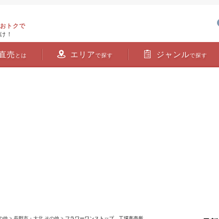
おトクで
け！
直売
エリア
ジャンル
とは
で探す
で探す
の他
>
長野市・大北 その他
> フラワーワンストップ 工場直売所