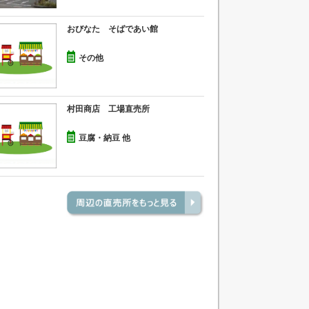
おびなた そばであい館
その他
村田商店 工場直売所
豆腐・納豆 他