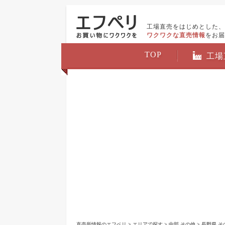
工場直売をはじめとした、
ワクワクな直売情報
をお届
TOP
工場
直売所情報のエフペリ
>
エリアで探す
>
中部 その他
>
長野県 そ