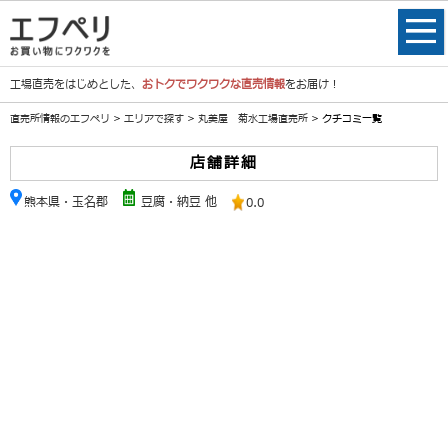
工場直売をはじめとした、
おトクでワクワクな直売情報
をお届け！
直売所情報のエフペリ
>
エリアで探す
>
丸美屋 菊水工場直売所
> クチコミ一覧
店舗詳細
熊本県・玉名郡
豆腐・納豆 他
0.0