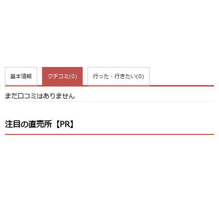
基本情報
クチコミ
(0)
行った・行きたい
(0)
まだ口コミはありません
注目の直売所【PR】