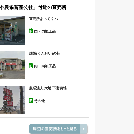
本農協畜産公社」付近の直売所
直売所よってくべ
肉・肉加工品
燻製(くんせい)の杜
肉・肉加工品
農業法人 大地 下妻農場
その他