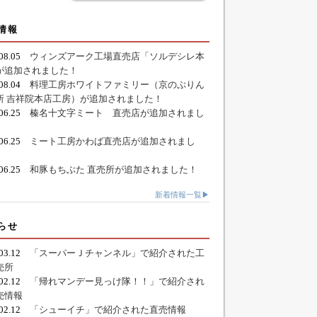
情報
.08.05
ウィンズアーク工場直売店「ソルデシレ本
が追加されました！
.08.04
料理工房ホワイトファミリー（京のぷりん
所 吉祥院本店工房）が追加されました！
.06.25
榛名十文字ミート 直売店が追加されまし
.06.25
ミート工房かわば直売店が追加されまし
.06.25
和豚もちぶた 直売所が追加されました！
新着情報一覧▶
らせ
.03.12
「スーパーＪチャンネル」で紹介された工
売所
.02.12
「帰れマンデー見っけ隊！！」で紹介され
売情報
.02.12
「シューイチ」で紹介された直売情報