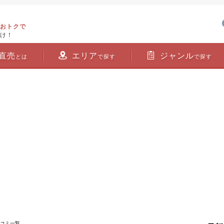
おトクで
け！
直売
エリア
ジャンル
とは
で探す
で探す
チコミ一覧