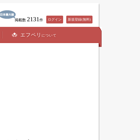
2131
ログイン
新規登録(無料)
掲載数
件
エフペリ
について