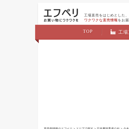
工場直売をはじめとした、
ワクワクな直売情報
をお届
TOP
工場
直売所情報のエフペリ
>
エリアで探す
>
日本農協畜産公社
> ク