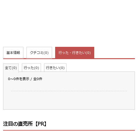
基本情報
クチコミ
(0)
行った・行きたい
(0)
全て(0)
行った(0)
行きたい(0)
0～0件を表示 / 全0件
注目の直売所【PR】