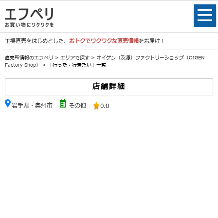
工場直売をはじめとした、
おトクでワクワクな直売情報
をお届け！
直売所情報のエフペリ
>
エリアで探す
>
オイゲン（及源）ファクトリーショップ（OIGEN
Factory Shop）
> 「行った・行きたい」一覧
店舗詳細
岩手県・奥州市
その他
0.0