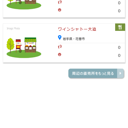
0
0
ワインシャトー大迫
岩手県・花巻市
0
0