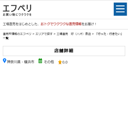
工場直売をはじめとした、
おトクでワクワクな直売情報
をお届け！
直売所情報のエフペリ
>
エリアで探す
>
工場直売 好（ハオ）泉店
> 「行った・行きたい」
一覧
店舗詳細
神奈川県・横浜市
その他
0.0