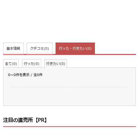
基本情報
クチコミ
(0)
行った・行きたい
(0)
全て(0)
行った(0)
行きたい(0)
0～0件を表示 / 全0件
注目の直売所【PR】