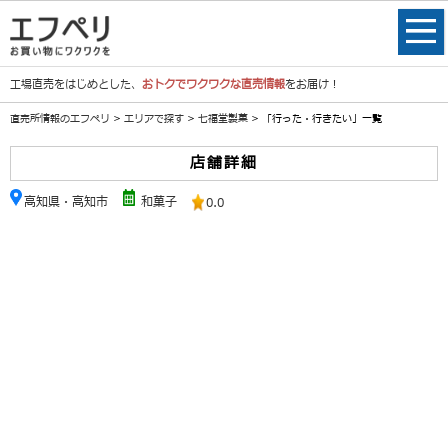
工場直売をはじめとした、
おトクでワクワクな直売情報
をお届け！
直売所情報のエフペリ
>
エリアで探す
>
七福堂製菓
> 「行った・行きたい」一覧
店舗詳細
高知県・高知市
和菓子
0.0