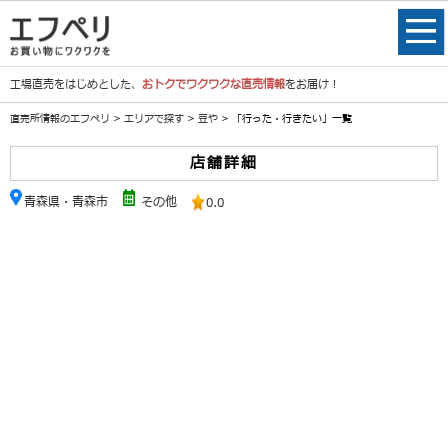
工場直売をはじめとした、
おトクでワクワクな直売情報
をお届け！
直売所情報のエフペリ
>
エリアで探す
>
豆や
> 「行った・行きたい」一覧
店舗詳細
青森県・青森市
その他
0.0