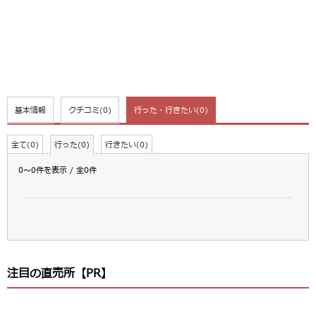
基本情報
クチコミ
(0)
行った・行きたい
(0)
全て(0)
行った(0)
行きたい(0)
0～0件を表示 / 全0件
注目の直売所【PR】