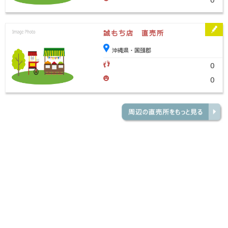
0
誠もち店 直売所
沖縄県・国頭郡
0
0