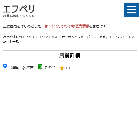
工場直売をはじめとした、
おトクでワクワクな直売情報
をお届け！
直売所情報のエフペリ
>
エリアで探す
>
オリオンハッピーパーク 直売店
> 「行った・行き
たい」一覧
店舗詳細
沖縄県・名護市
その他
0.0