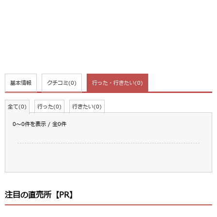
基本情報
クチコミ
(0)
行った・行きたい
(0)
全て(0)
行った(0)
行きたい(0)
0～0件を表示 / 全0件
注目の直売所【PR】