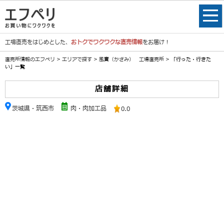
工場直売をはじめとした、
おトクでワクワクな直売情報
をお届け！
直売所情報のエフペリ
>
エリアで探す
>
風實（かざみ） 工場直売所
> 「行った・行きた
い」一覧
店舗詳細
茨城県・筑西市
肉・肉加工品
0.0