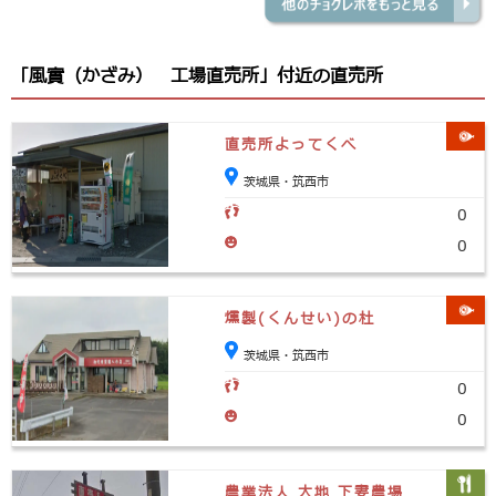
「風實（かざみ） 工場直売所」付近の直売所
直売所よってくべ
茨城県・筑西市
0
0
燻製(くんせい)の杜
茨城県・筑西市
0
0
農業法人 大地 下妻農場