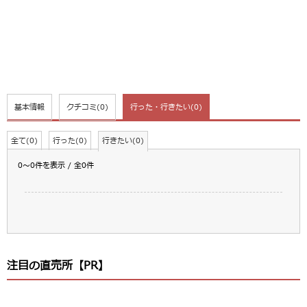
基本情報
クチコミ
(0)
行った・行きたい
(0)
全て(0)
行った(0)
行きたい(0)
0～0件を表示 / 全0件
注目の直売所【PR】