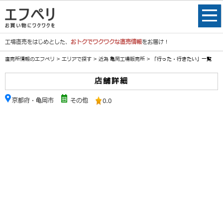
工場直売をはじめとした、
おトクでワクワクな直売情報
をお届け！
直売所情報のエフペリ
>
エリアで探す
>
近為 亀岡工場販売所
> 「行った・行きたい」一覧
店舗詳細
京都府・亀岡市
その他
0.0