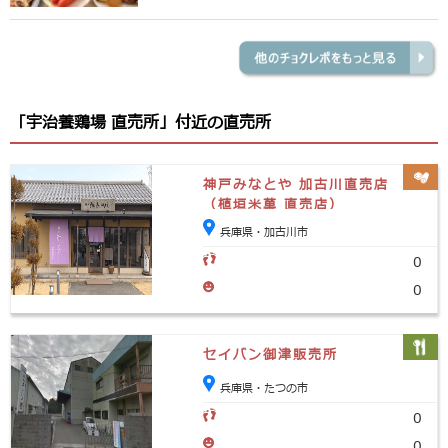
「宇治養鶏場 直売所」付近の直売所
神戸みなとや 加古川直売店
（植垣米菓 直売店）
兵庫県・加古川市
0
0
セイバン御津販売所
兵庫県・たつの市
0
0