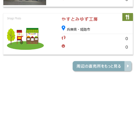
やすとみゆず工房
兵庫県・姫路市
0
0