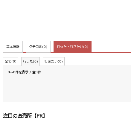
基本情報
クチコミ
(0)
行った・行きたい
(0)
全て(0)
行った(0)
行きたい(0)
0～0件を表示 / 全0件
注目の直売所【PR】