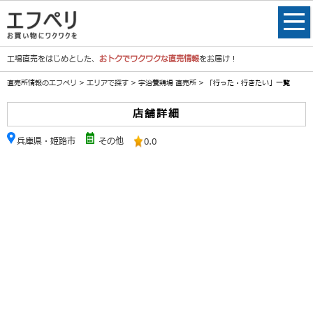
工場直売をはじめとした、
おトクでワクワクな直売情報
をお届け！
直売所情報のエフペリ
>
エリアで探す
>
宇治養鶏場 直売所
> 「行った・行きたい」一覧
店舗詳細
兵庫県・姫路市
その他
0.0