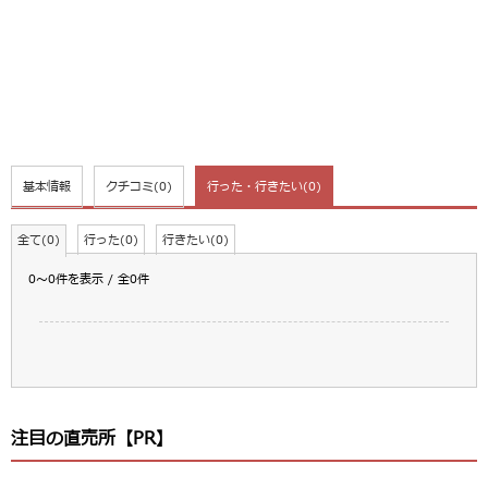
基本情報
クチコミ
(0)
行った・行きたい
(0)
全て(0)
行った(0)
行きたい(0)
0～0件を表示 / 全0件
注目の直売所【PR】