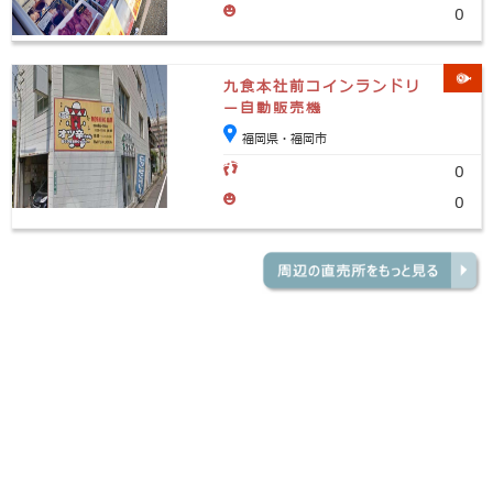
0
九食本社前コインランドリ
ー自動販売機
福岡県・福岡市
0
0