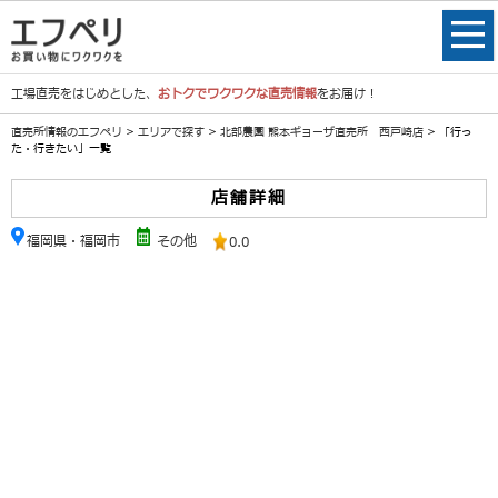
工場直売をはじめとした、
おトクでワクワクな直売情報
をお届け！
直売所情報のエフペリ
>
エリアで探す
>
北部農園 熊本ギョーザ直売所 西戸崎店
> 「行っ
た・行きたい」一覧
店舗詳細
福岡県・福岡市
その他
0.0