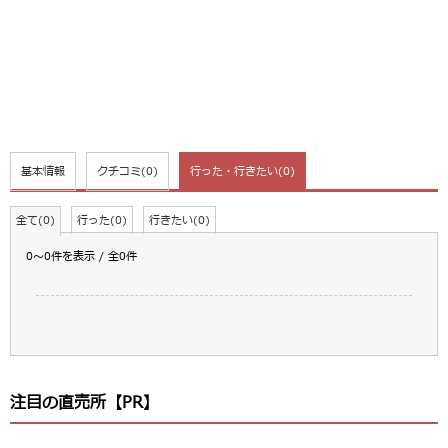
基本情報
クチコミ
(0)
行った・行きたい
(0)
全て(0)
行った(0)
行きたい(0)
0～0件を表示 / 全0件
注目の直売所【PR】