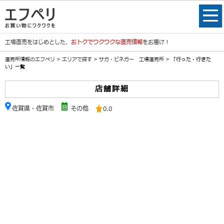
工場直売をはじめとした、
おトクでワクワクな直売情報
をお届け！
直売所情報のエフペリ
>
エリアで探す
>
サガ・ビネガー 工場直売所
> 「行った・行きた
い」一覧
店舗詳細
佐賀県・佐賀市
その他
0.0