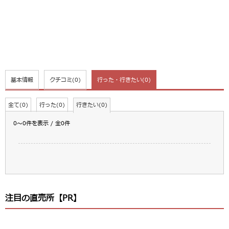
基本情報
クチコミ
(0)
行った・行きたい
(0)
全て(0)
行った(0)
行きたい(0)
0～0件を表示 / 全0件
注目の直売所【PR】