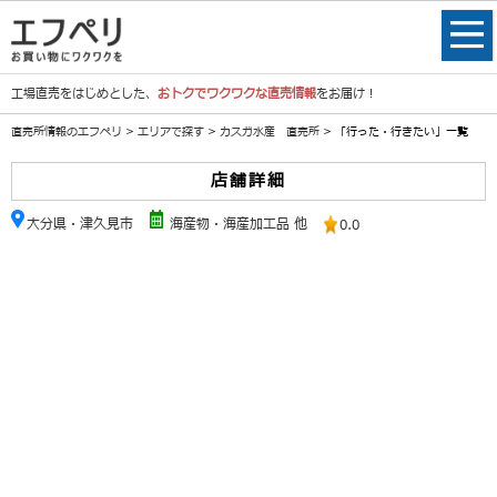
工場直売をはじめとした、
おトクでワクワクな直売情報
をお届け！
直売所情報のエフペリ
>
エリアで探す
>
カスガ水産 直売所
> 「行った・行きたい」一覧
店舗詳細
大分県・津久見市
海産物・海産加工品 他
0.0