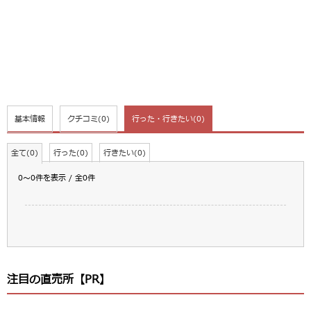
基本情報
クチコミ
(0)
行った・行きたい
(0)
全て(0)
行った(0)
行きたい(0)
0～0件を表示 / 全0件
注目の直売所【PR】