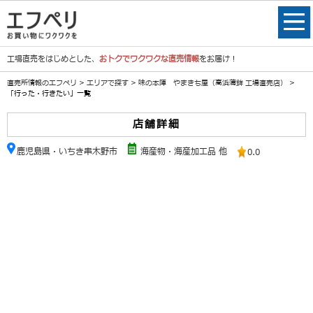
工場直売をはじめとした、
おトクでワクワクな直売情報
をお届け！
直売所情報のエフペリ
>
エリアで探す
>
味の本陣 やまきち屋（高浜蒲鉾 工場直売店）
>
「行った・行きたい」一覧
店舗詳細
鹿児島県・いちき串木野市
海産物・海産加工品 他
0.0