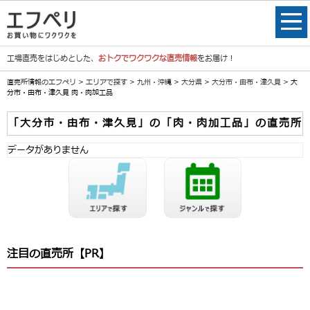
工場直売をはじめとした、
おトクでワクワクな直売情報
をお届け！
直売所情報のエフペリ
>
エリアで探す
>
九州・沖縄
>
大分県
>
大分市・由布・津久見
> 大
分市・由布・津久見 肉・肉加工品
「大分市・由布・津久見」の「肉・肉加工品」の直売所
データがありません
注目の直売所【PR】