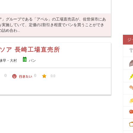
ア」グループである「アペル」の工場直売店が、佐世保市にあ
を実施していて、定価の2割引き程度でパンを買うことができ
め合わ...
ジ
ソア 長崎工場直売所
諫早・大村
パン
0
0
0.0