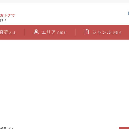
おトクで
け！
直売
エリア
ジャンル
とは
で探す
で探す
長崎県 パン