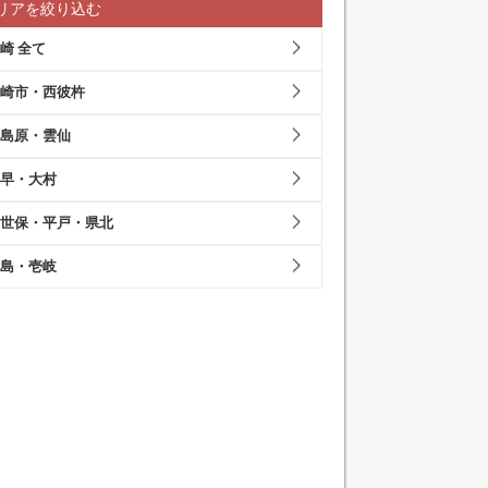
リアを絞り込む
崎 全て
崎市・西彼杵
島原・雲仙
早・大村
世保・平戸・県北
島・壱岐