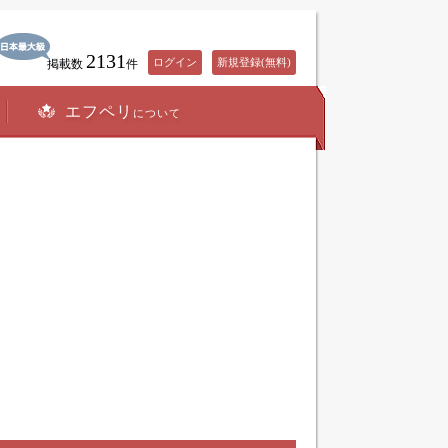
2131
ログイン
新規登録(無料)
掲載数
件
エフペリ
について