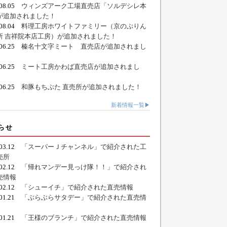
.08.05
ウィンズアーク工場直売店「ソルデシレ本
が追加されました！
.08.04
料理工房ホワイトファミリー（京のぷりん
所 吉祥院本店工房）が追加されました！
.06.25
榛名十文字ミート 直売店が追加されまし
.06.25
ミート工房かわば直売店が追加されまし
.06.25
和豚もちぶた 直売所が追加されました！
新着情報一覧▶
らせ
.03.12
「スーパーＪチャンネル」で紹介された工
売所
.02.12
「帰れマンデー見っけ隊！！」で紹介され
売情報
.02.12
「シューイチ」で紹介された直売情報
.01.21
「ぶらぶらサタデー」で紹介された直売情
.01.21
「王様のブランチ」で紹介された直売情報