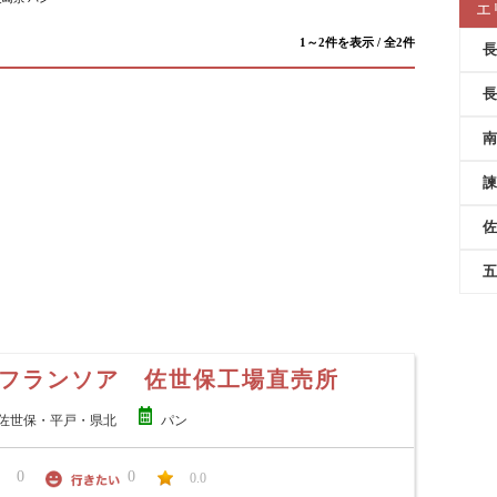
エ
1～2件を表示 / 全2件
長
長
南
諫
佐
五
フランソア 佐世保工場直売所
佐世保・平戸・県北
パン
0
0
0.0