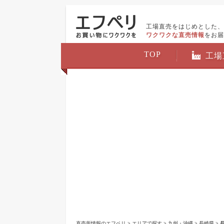
工場直売をはじめとした、
ワクワクな直売情報
をお届
TOP
工場
直売所情報のエフペリ
>
エリアで探す
>
九州・沖縄
>
長崎県
> 