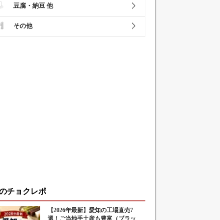
豆腐・納豆 他
その他
のチョクレポ
【2026年最新】愛知の工場直売7
選！ご当地手土産も豊富（ブラッ