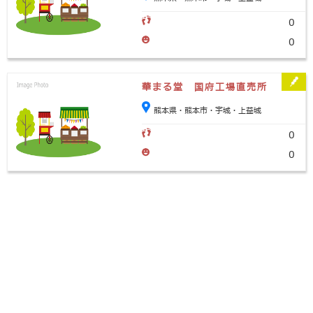
0
0
華まる堂 国府工場直売所
熊本県・熊本市・宇城・上益城
0
0