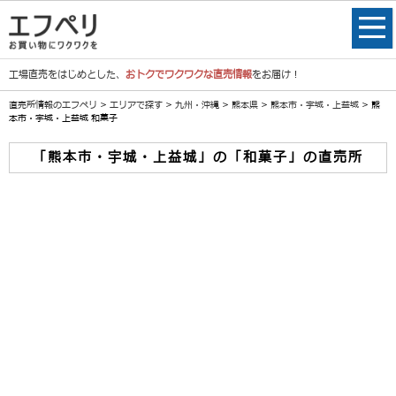
工場直売をはじめとした、
おトクでワクワクな直売情報
をお届け！
直売所情報のエフペリ
>
エリアで探す
>
九州・沖縄
>
熊本県
>
熊本市・宇城・上益城
> 熊
本市・宇城・上益城 和菓子
「熊本市・宇城・上益城」の「和菓子」の直売所