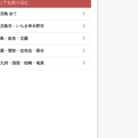
リアを絞り込む
児島 全て
児島市・いちき串木野市
島・姶良・北薩
屋・曽於・志布志・垂水
九州・指宿・枕崎・奄美