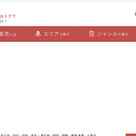
おトクで
け！
直売
エリア
ジャンル
とは
で探す
で探す
>
南九州・指宿・枕崎・奄美
> 南九州・指宿・枕崎・奄美 米菓・お菓子