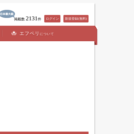
2131
ログイン
新規登録(無料)
掲載数
件
エフペリ
について