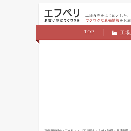
工場直売をはじめとした、
ワクワクな直売情報
をお届
TOP
工場
直売所情報のエフペリ
>
エリアで探す
>
九州・沖縄
>
鹿児島県