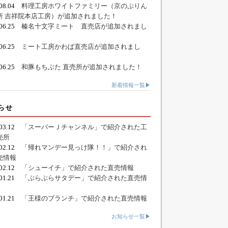
.08.04
料理工房ホワイトファミリー（京のぷりん
所 吉祥院本店工房）が追加されました！
.06.25
榛名十文字ミート 直売店が追加されまし
.06.25
ミート工房かわば直売店が追加されまし
.06.25
和豚もちぶた 直売所が追加されました！
新着情報一覧▶
らせ
.03.12
「スーパーＪチャンネル」で紹介された工
売所
.02.12
「帰れマンデー見っけ隊！！」で紹介され
売情報
.02.12
「シューイチ」で紹介された直売情報
.01.21
「ぶらぶらサタデー」で紹介された直売情
.01.21
「王様のブランチ」で紹介された直売情報
お知らせ一覧▶