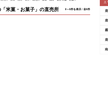
エ
の「米菓・お菓子」の直売所
0～0件を表示 / 全0件
鹿
鹿
霧
鹿
南