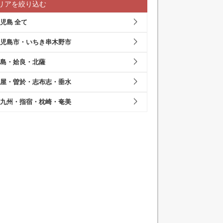
リアを絞り込む
児島 全て
児島市・いちき串木野市
島・姶良・北薩
屋・曽於・志布志・垂水
九州・指宿・枕崎・奄美