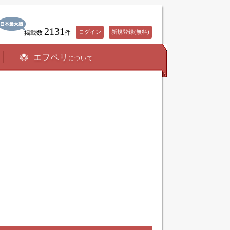
2131
ログイン
新規登録(無料)
掲載数
件
エフペリ
について