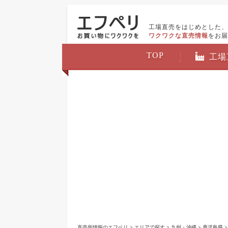
工場直売をはじめとした、
ワクワクな直売情報
をお届
TOP
工場
直売所情報のエフペリ
>
エリアで探す
>
九州・沖縄
>
鹿児島県