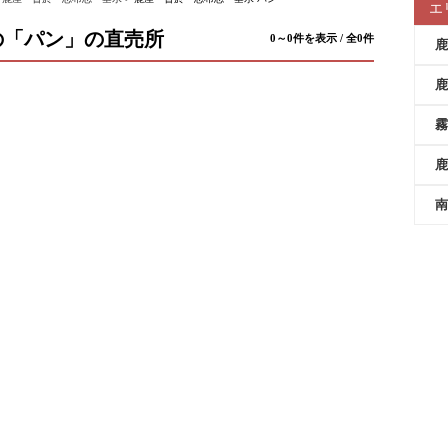
エ
の「パン」の直売所
0～0件を表示 / 全0件
鹿
鹿
霧
鹿
南