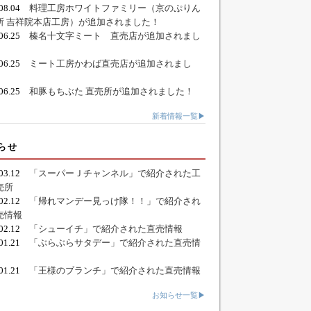
.08.04
料理工房ホワイトファミリー（京のぷりん
所 吉祥院本店工房）が追加されました！
.06.25
榛名十文字ミート 直売店が追加されまし
.06.25
ミート工房かわば直売店が追加されまし
.06.25
和豚もちぶた 直売所が追加されました！
新着情報一覧▶
らせ
.03.12
「スーパーＪチャンネル」で紹介された工
売所
.02.12
「帰れマンデー見っけ隊！！」で紹介され
売情報
.02.12
「シューイチ」で紹介された直売情報
.01.21
「ぶらぶらサタデー」で紹介された直売情
.01.21
「王様のブランチ」で紹介された直売情報
お知らせ一覧▶