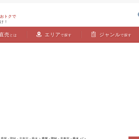
おトクで
け！
直売
エリア
ジャンル
とは
で探す
で探す
>
鹿屋・曽於・志布志・垂水
> 鹿屋・曽於・志布志・垂水 パン