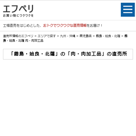
工場直売をはじめとした、
おトクでワクワクな直売情報
をお届け！
直売所情報のエフペリ
>
エリアで探す
>
九州・沖縄
>
鹿児島県
>
霧島・姶良・北薩
> 霧
島・姶良・北薩 肉・肉加工品
「霧島・姶良・北薩」の「肉・肉加工品」の直売所