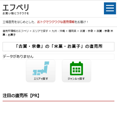
工場直売をはじめとした、
おトクでワクワクな直売情報
をお届け！
直売所情報のエフペリ
>
エリアで探す
>
九州・沖縄
>
福岡県
>
古賀・宗像
> 古賀・宗像 米
菓・お菓子
「古賀・宗像」の「米菓・お菓子」の直売所
データがありません
注目の直売所【PR】