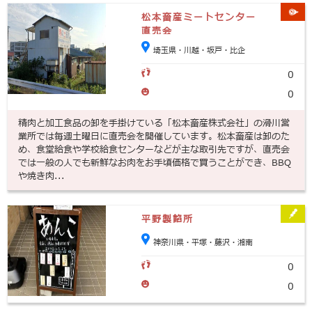
松本畜産ミートセンター
直売会
埼玉県・川越・坂戸・比企
0
0
精肉と加工食品の卸を手掛けている「松本畜産株式会社」の滑川営
業所では毎週土曜日に直売会を開催しています。松本畜産は卸のた
め、食堂給食や学校給食センターなどが主な取引先ですが、直売会
では一般の人でも新鮮なお肉をお手頃価格で買うことができ、BBQ
や焼き肉...
平野製餡所
神奈川県・平塚・藤沢・湘南
0
0