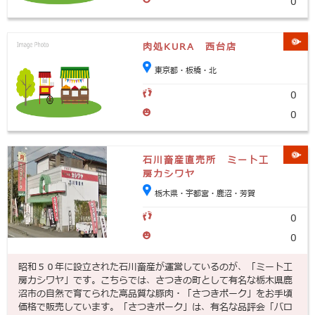
0
肉処KURA 西台店
東京都・板橋・北
0
0
石川畜産直売所 ミート工
房カシワヤ
栃木県・宇都宮・鹿沼・芳賀
0
0
昭和５０年に設立された石川畜産が運営しているのが、「ミート工
房カシワヤ」です。こちらでは、さつきの町として有名な栃木県鹿
沼市の自然で育てられた高品質な豚肉・「さつきポーク」をお手頃
価格で販売しています。「さつきポーク」は、有名な品評会「バロ