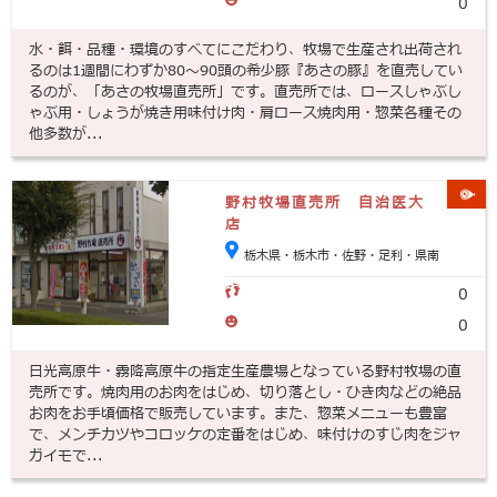
0
水・餌・品種・環境のすべてにこだわり、牧場で生産され出荷され
るのは1週間にわずか80～90頭の希少豚『あさの豚』を直売してい
るのが、「あさの牧場直売所」です。直売所では、ロースしゃぶし
ゃぶ用・しょうが焼き用味付け肉・肩ロース焼肉用・惣菜各種その
他多数が...
野村牧場直売所 自治医大
店
栃木県・栃木市・佐野・足利・県南
0
0
日光高原牛・霧降高原牛の指定生産農場となっている野村牧場の直
売所です。焼肉用のお肉をはじめ、切り落とし・ひき肉などの絶品
お肉をお手頃価格で販売しています。また、惣菜メニューも豊富
で、メンチカツやコロッケの定番をはじめ、味付けのすじ肉をジャ
ガイモで...