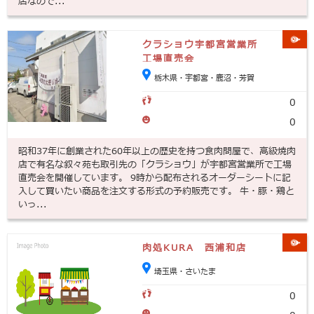
店なので...
クラショウ宇都宮営業所
工場直売会
栃木県・宇都宮・鹿沼・芳賀
0
0
昭和37年に創業された60年以上の歴史を持つ食肉問屋で、高級焼肉
店で有名な叙々苑も取引先の「クラショウ」が宇都宮営業所で工場
直売会を開催しています。 9時から配布されるオーダーシートに記
入して買いたい商品を注文する形式の予約販売です。 牛・豚・鶏と
いっ...
肉処KURA 西浦和店
埼玉県・さいたま
0