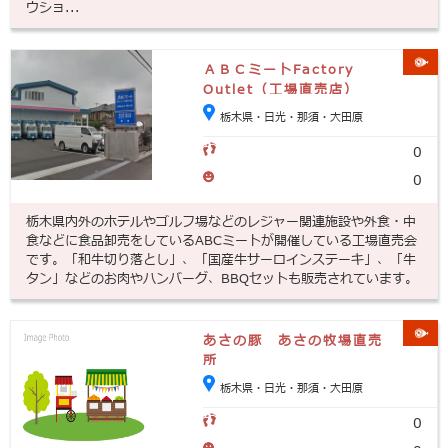
ウショ...
ＡＢＣミートFactory
Outlet（工場直売店）
栃木県・日光・那須・大田原
0
0
栃木県内外のホテルやゴルフ場などのレジャー関連施設や外食・中
食などに食品卸売をしているABCミートが開催している工場直売会
です。「和牛切り落とし」、「国産牛サーロインステーキ」、「牛
タン」などのお肉やハンバーグ、BBQセットも販売されています。
あさの豚 あさの牧場直売
所
栃木県・日光・那須・大田原
0