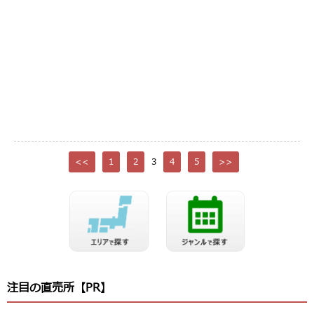
<<
1
2
3
4
5
>>
注目の直売所【PR】