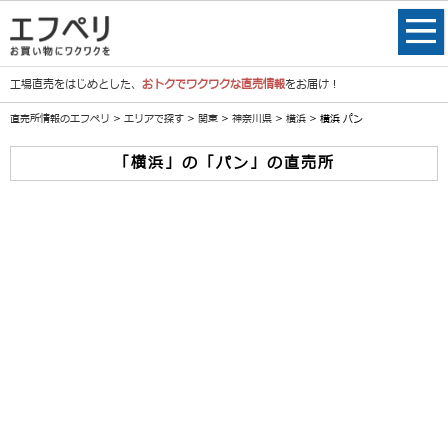
工場直売をはじめとした、
おトクでワクワクな直売情報
をお届け！
直売所情報のエフペリ
>
エリアで探す
>
関東
>
神奈川県
>
横浜
> 横浜 パン
「横浜」の「パン」の直売所