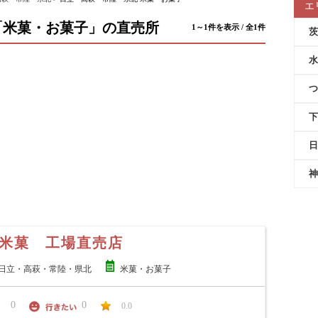
エ
「米菓・お菓子」の直売所
1～1件を表示 / 全1件
茨
水
つ
下
日
神
米菓 工場直売店
日立・高萩・常陸・県北
米菓・お菓子
0
0
0.0