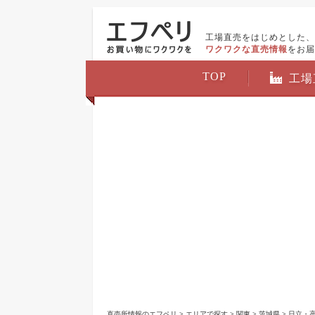
工場直売をはじめとした、
ワクワクな直売情報
をお届
TOP
工場
直売所情報のエフペリ
>
エリアで探す
>
関東
>
茨城県
>
日立・