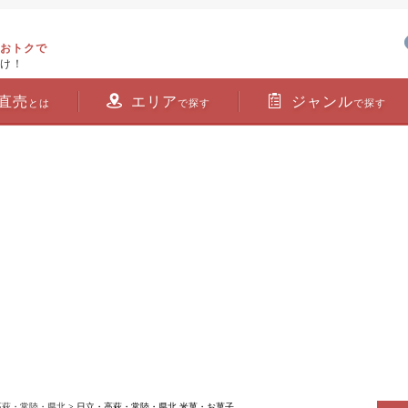
おトクで
け！
直売
エリア
ジャンル
とは
で探す
で探す
高萩・常陸・県北
> 日立・高萩・常陸・県北 米菓・お菓子