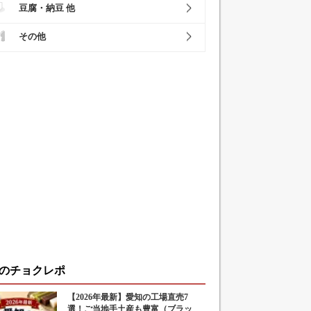
豆腐・納豆 他
その他
のチョクレポ
【2026年最新】愛知の工場直売7
選！ご当地手土産も豊富（ブラッ