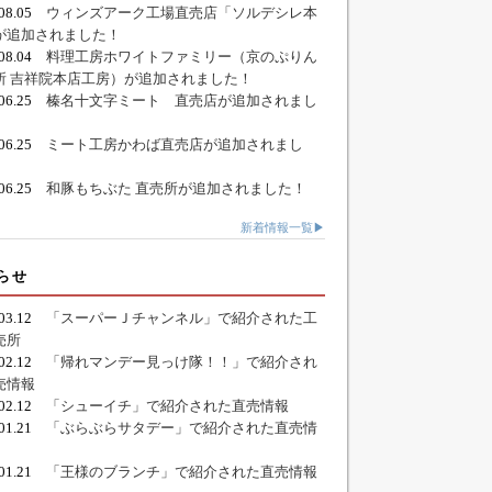
.08.05
ウィンズアーク工場直売店「ソルデシレ本
が追加されました！
.08.04
料理工房ホワイトファミリー（京のぷりん
所 吉祥院本店工房）が追加されました！
.06.25
榛名十文字ミート 直売店が追加されまし
.06.25
ミート工房かわば直売店が追加されまし
.06.25
和豚もちぶた 直売所が追加されました！
新着情報一覧▶
らせ
.03.12
「スーパーＪチャンネル」で紹介された工
売所
.02.12
「帰れマンデー見っけ隊！！」で紹介され
売情報
.02.12
「シューイチ」で紹介された直売情報
.01.21
「ぶらぶらサタデー」で紹介された直売情
.01.21
「王様のブランチ」で紹介された直売情報