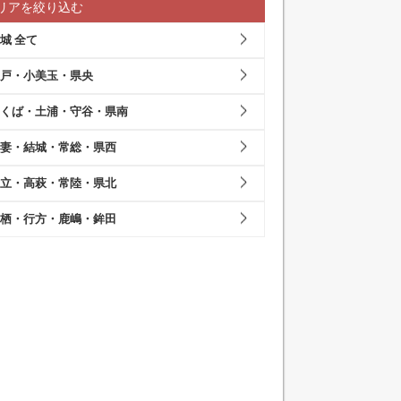
リアを絞り込む
城 全て
戸・小美玉・県央
くば・土浦・守谷・県南
妻・結城・常総・県西
立・高萩・常陸・県北
栖・行方・鹿嶋・鉾田