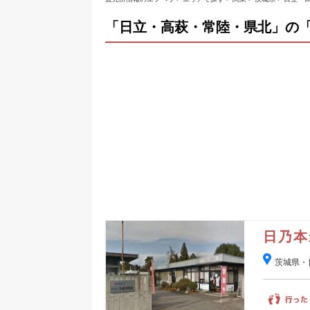
「日立・高萩・常陸・県北」の
日乃本
茨城県・