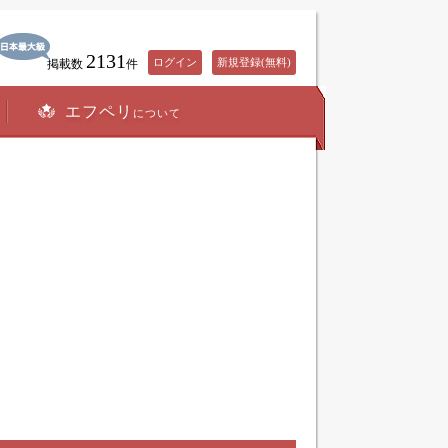
2131
ログイン
新規登録(無料)
掲載数
件
エフペリ
について