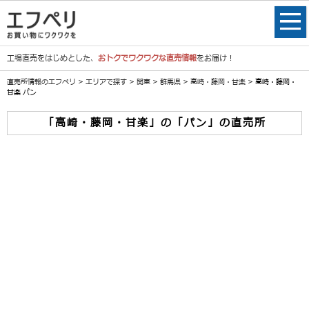
工場直売をはじめとした、
おトクでワクワクな直売情報
をお届け！
直売所情報のエフペリ
>
エリアで探す
>
関東
>
群馬県
>
高崎・藤岡・甘楽
> 高崎・藤岡・
甘楽 パン
「高崎・藤岡・甘楽」の「パン」の直売所