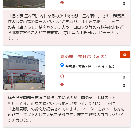
0
「道の駅 玉村宿」内にあるのが「肉の駅 玉村宿店」です。群馬県
食肉卸売市場の直営店ということもあり、「上州麦豚」「上州牛」
の専門店として、精肉やメンチカツ・コロッケ等のお惣菜をお値ご
ろ価格で買うことができます。 毎月 第３土曜日は、特売日とし
て、...
肉の駅 玉村店（本店）
群馬県・前橋・渋川・佐波・中部
0
0
群馬県食肉卸売市場に隣接しているのが「肉の駅 玉村店（本
店）」です。市場の隣という立地をいかして、新鮮な「上州牛」
「上州麦豚」のお肉が提供されています。 オーダーカットにも対応
可能で、ギフトとして人気だそうです。また手作りのコロッケやメ
ンチカツな...