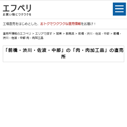
工場直売をはじめとした、
おトクでワクワクな直売情報
をお届け！
直売所情報のエフペリ
>
エリアで探す
>
関東
>
群馬県
>
前橋・渋川・佐波・中部
> 前橋・
渋川・佐波・中部 肉・肉加工品
「前橋・渋川・佐波・中部」の「肉・肉加工品」の直売
所