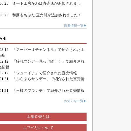
.06.25
ミート工房かわば直売店が追加されまし
.06.25
和豚もちぶた 直売所が追加されました！
新着情報一覧▶
らせ
.03.12
「スーパーＪチャンネル」で紹介された工
売所
.02.12
「帰れマンデー見っけ隊！！」で紹介され
売情報
.02.12
「シューイチ」で紹介された直売情報
.01.21
「ぶらぶらサタデー」で紹介された直売情
.01.21
「王様のブランチ」で紹介された直売情報
お知らせ一覧▶
工場直売とは
エフペリについて