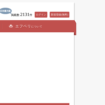
2131
ログイン
新規登録(無料)
掲載数
件
エフペリ
について