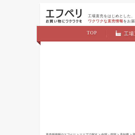
工場直売をはじめとした、
ワクワクな直売情報
をお届
TOP
工場
直売所情報のエフペリ
>
エリアで探す
>
中国・四国
>
高知県
>