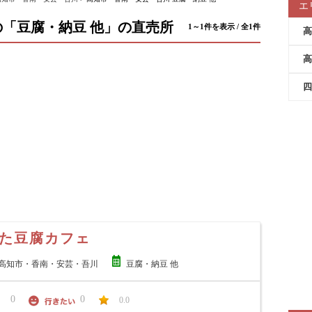
エ
「豆腐・納豆 他」の直売所
1～1件を表示 / 全1件
高
高
四
た豆腐カフェ
高知市・香南・安芸・吾川
豆腐・納豆 他
0
0
0.0