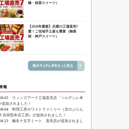
橋・抹茶スイーツ）
【2026年最新】兵庫の工場直売7
選！ご当地手土産も豊富（御座
候・神戸スイーツ）
情報
.08.05
ウィンズアーク工場直売店「ソルデシレ本
が追加されました！
.08.04
料理工房ホワイトファミリー（京のぷりん
所 吉祥院本店工房）が追加されました！
.06.25
榛名十文字ミート 直売店が追加されまし