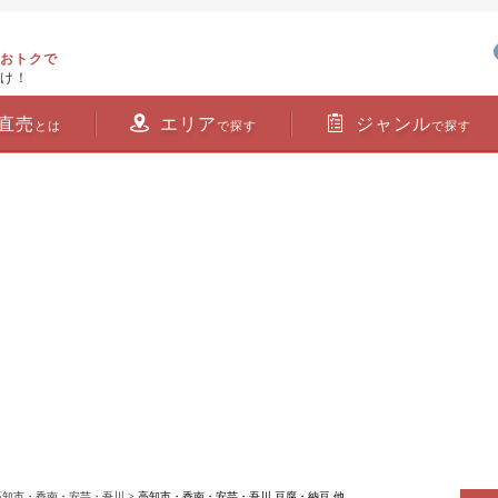
おトクで
け！
直売
エリア
ジャンル
とは
で探す
で探す
高知市・香南・安芸・吾川
> 高知市・香南・安芸・吾川 豆腐・納豆 他