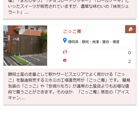
福」「まんじゅう」「チョコレートクッキー」「ロールケーキ」と
いったスイーツが販売されていますが、濃厚な味わいの「抹茶ジェ
ラート」...
こっこ庵
静岡県・静岡・焼津・藤枝・榛原
0
2
静岡土産の定番として駅やサービスエリアでよく見かける「こっ
こ」を製造販売するミホミの工場直売所が「こっこ庵」です。 簡易
包装の「こっこ」や「安倍川もち」が通常の土産店よりもお得な値
段で買うことができます。そのほか、「こっこ庵」限定の「アイス
キャン...