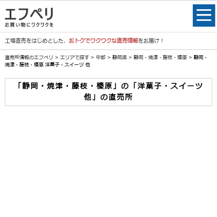
工場直売をはじめとした、
おトクでワクワクな直売情報
をお届け！
直売所情報のエフペリ
>
エリアで探す
>
中部
>
静岡県
>
静岡・焼津・藤枝・榛原
> 静岡・
焼津・藤枝・榛原 洋菓子・スイーツ 他
「静岡・焼津・藤枝・榛原」の「洋菓子・スイーツ
他」の直売所