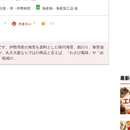
松坂・津・伊勢南部
海産物・海産加工品 他
0
0
0.0
です。伊勢湾産の海苔を原料とした味付海苔、焼のり、海苔佃
が、丸大大森ならではの商品と言えば、「わさび風味」や「め
域の...
最新