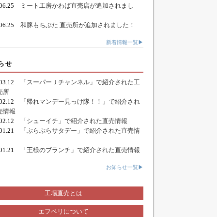
.06.25
ミート工房かわば直売店が追加されまし
.06.25
和豚もちぶた 直売所が追加されました！
新着情報一覧▶
らせ
.03.12
「スーパーＪチャンネル」で紹介された工
売所
.02.12
「帰れマンデー見っけ隊！！」で紹介され
売情報
.02.12
「シューイチ」で紹介された直売情報
.01.21
「ぶらぶらサタデー」で紹介された直売情
.01.21
「王様のブランチ」で紹介された直売情報
お知らせ一覧▶
工場直売とは
エフペリについて