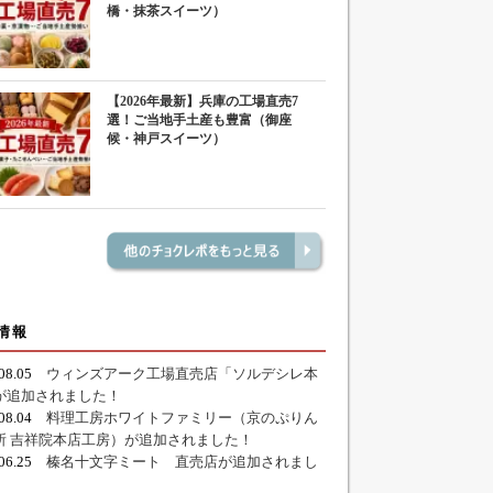
橋・抹茶スイーツ）
【2026年最新】兵庫の工場直売7
選！ご当地手土産も豊富（御座
候・神戸スイーツ）
情報
.08.05
ウィンズアーク工場直売店「ソルデシレ本
が追加されました！
.08.04
料理工房ホワイトファミリー（京のぷりん
所 吉祥院本店工房）が追加されました！
.06.25
榛名十文字ミート 直売店が追加されまし