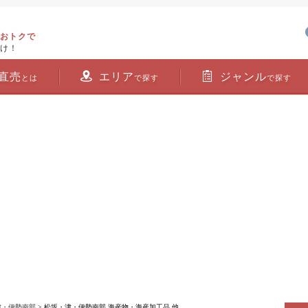
おトクで
け！
直売
エリア
ジャンル
とは
で探す
で探す
津・伊勢南部
> 松坂・津・伊勢南部 海産物・海産加工品 他