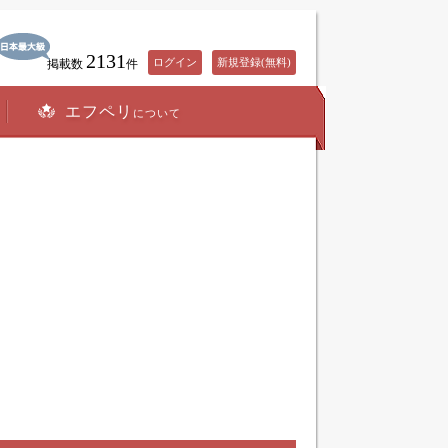
2131
ログイン
新規登録(無料)
掲載数
件
エフペリ
について