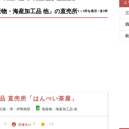
エ
物・海産加工品 他」の直売所
1～3件を表示 / 全3件
三
四
松
品 直売所「はんぺい茶屋」
松坂・津・伊勢南部
海産物・海産加工品 他
0
0
0.0