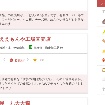
ジ
歳食品」の直売所が、「はんぺい茶屋」です。有名スーパー等で
、じゃがバター、タコ棒、チーズ棒、めんたい棒などをお得な
の技...
ええもんや工場直売店
松坂・津・伊勢南部
海産物・海産加工品 他
0
0
0.0
る佃煮で有名な「伊勢の国佃煮かね万」。その工場直売店が、
リしたきくらげの食感とししゃものプチっとした食感の「しし
クリ...
屋 丸大大森