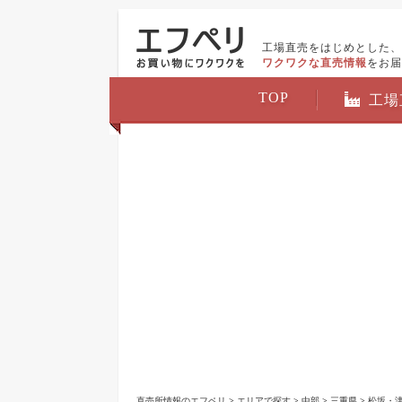
工場直売をはじめとした、
ワクワクな直売情報
をお届
TOP
工場
直売所情報のエフペリ
>
エリアで探す
>
中部
>
三重県
>
松坂・