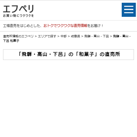
工場直売をはじめとした、
おトクでワクワクな直売情報
をお届け！
直売所情報のエフペリ
>
エリアで探す
>
中部
>
岐阜県
>
飛騨・高山・下呂
> 飛騨・高山・
下呂 和菓子
「飛騨・高山・下呂」の「和菓子」の直売所