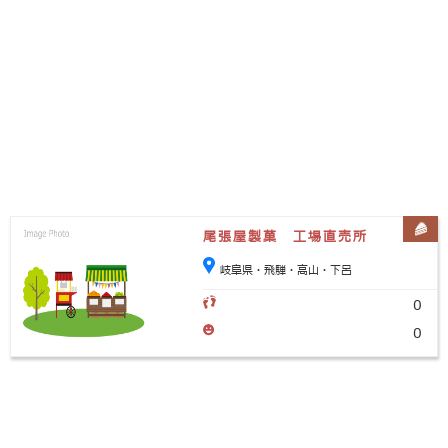
尾張屋製菓 工場直売所
岐阜県・飛騨・高山・下呂
0
0