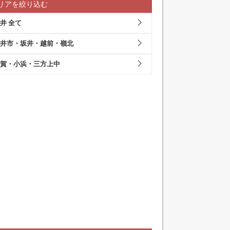
リアを絞り込む
井 全て
井市・坂井・越前・嶺北
賀・小浜・三方上中