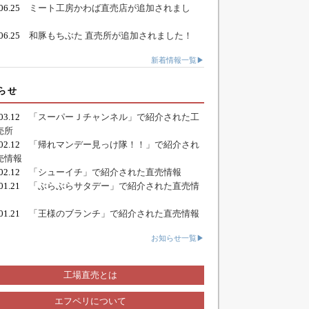
.06.25
ミート工房かわば直売店が追加されまし
.06.25
和豚もちぶた 直売所が追加されました！
新着情報一覧▶
らせ
.03.12
「スーパーＪチャンネル」で紹介された工
売所
.02.12
「帰れマンデー見っけ隊！！」で紹介され
売情報
.02.12
「シューイチ」で紹介された直売情報
.01.21
「ぶらぶらサタデー」で紹介された直売情
.01.21
「王様のブランチ」で紹介された直売情報
お知らせ一覧▶
工場直売とは
エフペリについて