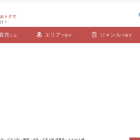
おトクで
け！
直売
エリア
ジャンル
とは
で探す
で探す
小浜・三方上中
> 敦賀・小浜・三方上中 洋菓子・スイーツ 他