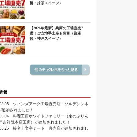
橋・抹茶スイーツ）
【2026年最新】兵庫の工場直売7
選！ご当地手土産も豊富（御座
候・神戸スイーツ）
情報
.08.05
ウィンズアーク工場直売店「ソルデシレ本
が追加されました！
.08.04
料理工房ホワイトファミリー（京のぷりん
所 吉祥院本店工房）が追加されました！
.06.25
榛名十文字ミート 直売店が追加されまし