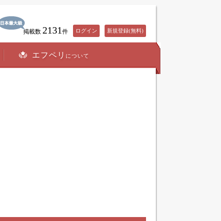
2131
ログイン
新規登録(無料)
掲載数
件
エフペリ
について