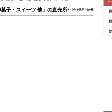
エ
菓子・スイーツ 他」の直売所
0～0件を表示 / 全0件
福
福
敦