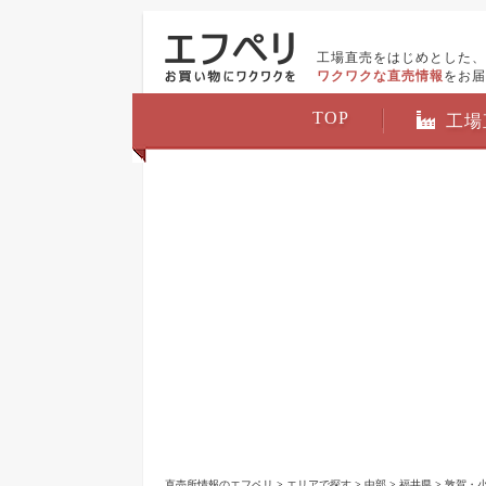
工場直売をはじめとした、
ワクワクな直売情報
をお届
TOP
工場
直売所情報のエフペリ
>
エリアで探す
>
中部
>
福井県
>
敦賀・