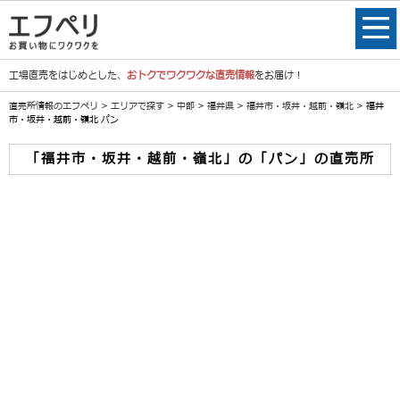
工場直売をはじめとした、
おトクでワクワクな直売情報
をお届け！
直売所情報のエフペリ
>
エリアで探す
>
中部
>
福井県
>
福井市・坂井・越前・嶺北
> 福井
市・坂井・越前・嶺北 パン
「福井市・坂井・越前・嶺北」の「パン」の直売所