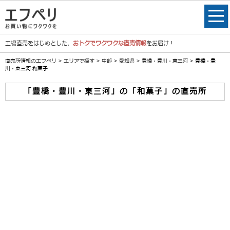
工場直売をはじめとした、
おトクでワクワクな直売情報
をお届け！
直売所情報のエフペリ
>
エリアで探す
>
中部
>
愛知県
>
豊橋・豊川・東三河
> 豊橋・豊
川・東三河 和菓子
「豊橋・豊川・東三河」の「和菓子」の直売所