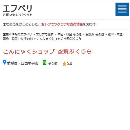
工場直売をはじめとした、
おトクでワクワクな直売情報
をお届け！
直売所情報のエフペリ
>
エリアで探す
>
中国・四国 その他
>
愛媛県 その他
>
松山・東温・
西条・四国中央 その他
> こんにゃくショップ 空飛ぶくじら
こんにゃくショップ 空飛ぶくじら
愛媛県・四国中央市
その他
0.0