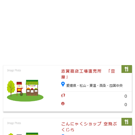
志賀商店工場直売所 「豆
屋」
愛媛県・松山・東温・西条・四国中央
0
0
こんにゃくショップ 空飛ぶ
くじら