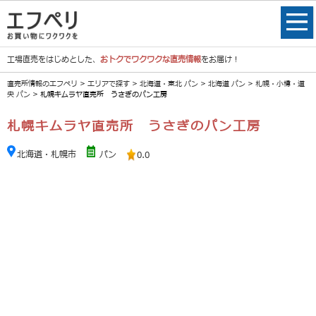
工場直売をはじめとした、
おトクでワクワクな直売情報
をお届け！
直売所情報のエフペリ
>
エリアで探す
>
北海道・東北 パン
>
北海道 パン
>
札幌・小樽・道
央 パン
> 札幌キムラヤ直売所 うさぎのパン工房
札幌キムラヤ直売所 うさぎのパン工房
北海道・札幌市
パン
0.0