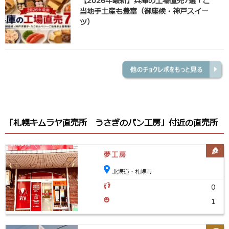
【2026年最新】兵庫の工場直売7選！ご
当地手土産も豊富（御座候・神戸スイー
ツ）
「札幌キムラヤ直売所 うさぎのパン工房」付近の直売所
夢工房
北海道・札幌市
0
1