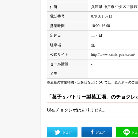
住所
兵庫県 神戸市 中央区古湊通2-
電話番号
078-371-3713
営業時間
10:00~16:00
定休日
土・日
駐車場
無
公式サイト
http://www.kashis-patrie.com/
セール情報
-
メモ
-
※最新の営業時間・定休日などについては、直売所へのご
「菓子ｓパトリー製菓工場」のチョクレ
現在チョクレポはありません。