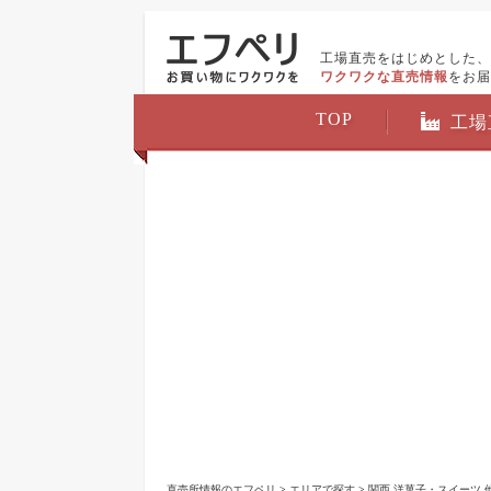
工場直売をはじめとした、
ワクワクな直売情報
をお届
TOP
工場
直売所情報のエフペリ
>
エリアで探す
>
関西 洋菓子・スイーツ 