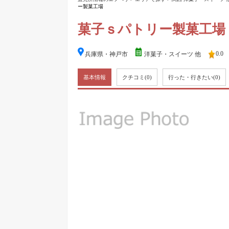
ー製菓工場
菓子ｓパトリー製菓工場
0.0
兵庫県・神戸市
洋菓子・スイーツ 他
基本情報
クチコミ
(0)
行った・行きたい
(0)