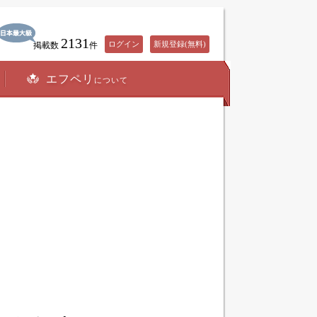
2131
ログイン
新規登録(無料)
掲載数
件
エフペリ
について