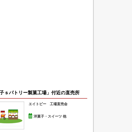
子ｓパトリー製菓工場」付近の直売所
エイトビー 工場直売会
洋菓子・スイーツ 他