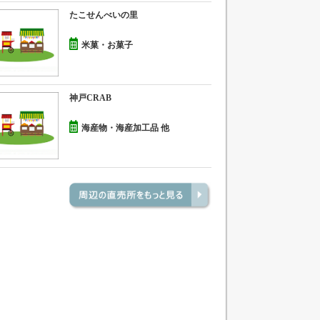
たこせんべいの里
米菓・お菓子
神戸CRAB
海産物・海産加工品 他