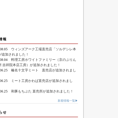
情報
.08.05
ウィンズアーク工場直売店「ソルデシレ本
が追加されました！
.08.04
料理工房ホワイトファミリー（京のぷりん
所 吉祥院本店工房）が追加されました！
.06.25
榛名十文字ミート 直売店が追加されまし
.06.25
ミート工房かわば直売店が追加されまし
.06.25
和豚もちぶた 直売所が追加されました！
新着情報一覧▶
らせ