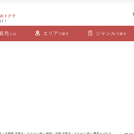
おトクで
け！
直売
エリア
ジャンル
とは
で探す
で探す
他
>
兵庫県 洋菓子・スイーツ 他
>
神戸・淡路 洋菓子・スイーツ 他
> 菓子ｓパトリ