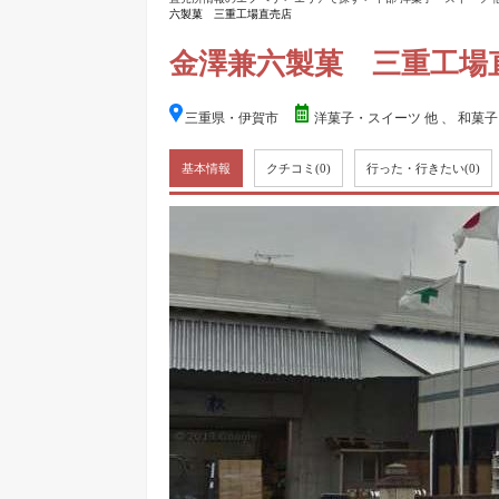
六製菓 三重工場直売店
金澤兼六製菓 三重工場
三重県・伊賀市
洋菓子・スイーツ 他
、
和菓子
基本情報
クチコミ
(0)
行った・行きたい
(0)