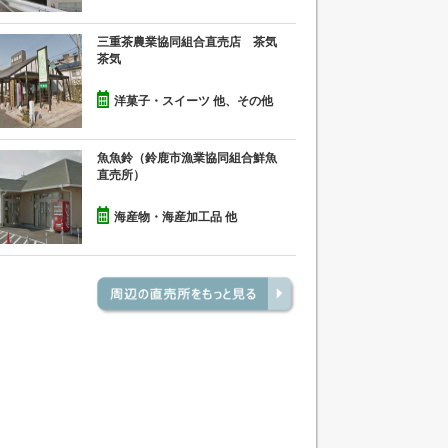
三重茶農業協同組合直売店 茶気
茶気
洋菓子・スイーツ 他、その他
魚魚鈴（鈴鹿市漁業協同組合鮮魚
直売所）
海産物・海産加工品 他