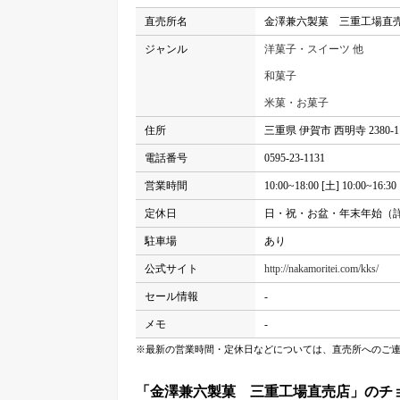
直売所名
金澤兼六製菓 三重工場直
ジャンル
洋菓子・スイーツ 他
和菓子
米菓・お菓子
住所
三重県 伊賀市 西明寺 2380-1
電話番号
0595-23-1131
営業時間
10:00~18:00 [土] 10:00~16:30
定休日
日・祝・お盆・年末年始（
駐車場
あり
公式サイト
http://nakamoritei.com/kks/
セール情報
-
メモ
-
※最新の営業時間・定休日などについては、直売所へのご
「金澤兼六製菓 三重工場直売店」のチ