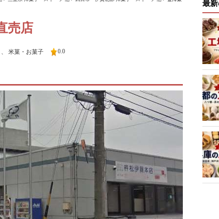
最新
直売店
0.0
、
米菓・お菓子