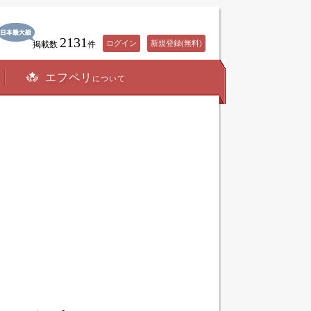
2131
ログイン
新規登録(無料)
掲載数
件
エフペリ
について