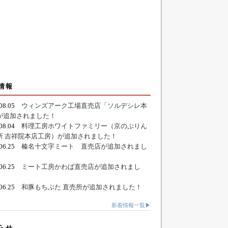
情報
.08.05
ウィンズアーク工場直売店「ソルデシレ本
が追加されました！
.08.04
料理工房ホワイトファミリー（京のぷりん
所 吉祥院本店工房）が追加されました！
.06.25
榛名十文字ミート 直売店が追加されまし
.06.25
ミート工房かわば直売店が追加されまし
.06.25
和豚もちぶた 直売所が追加されました！
新着情報一覧▶
らせ