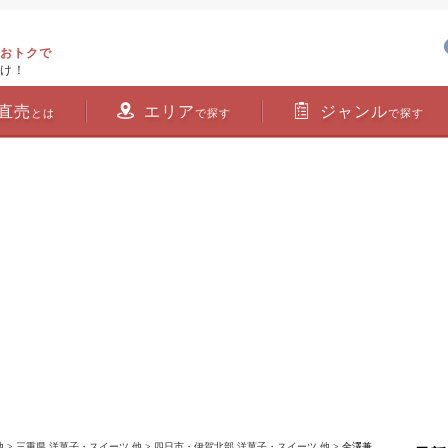
おトクで
け！
直売
エリア
ジャンル
とは
で探す
で探す
他
>
三重県 洋菓子・スイーツ 他
>
四日市・伊賀北部 洋菓子・スイーツ 他
> 金澤兼