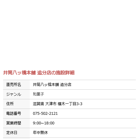
井筒八ッ橋本舗 追分店の施設詳細
直売所名
井筒八ッ橋本舗 追分店
ジャンル
和菓子
住所
滋賀県 大津市 横木一丁目3-3
電話番号
075-502-2121
営業時間
9:00~18:00
定休日
年中無休