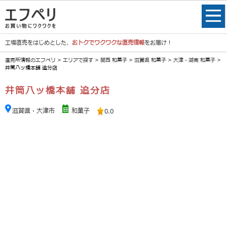
工場直売をはじめとした、
おトクでワクワクな直売情報
をお届け！
直売所情報のエフペリ
>
エリアで探す
>
関西 和菓子
>
滋賀県 和菓子
>
大津・湖南 和菓子
>
井筒八ッ橋本舗 追分店
井筒八ッ橋本舗 追分店
滋賀県・大津市
和菓子
0.0