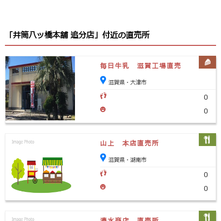
「井筒八ッ橋本舗 追分店」付近の直売所
毎日牛乳 滋賀工場直売
滋賀県・大津市
0
0
山上 本店直売所
滋賀県・湖南市
0
0
清水商店 直売所