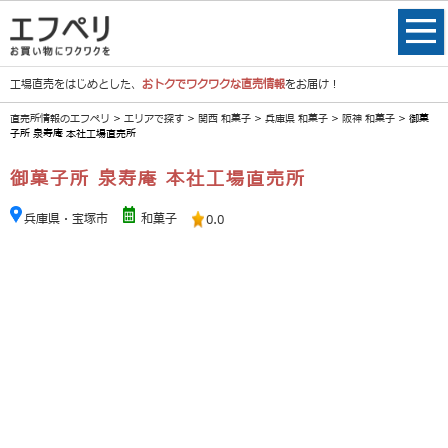
工場直売をはじめとした、
おトクでワクワクな直売情報
をお届け！
直売所情報のエフペリ
>
エリアで探す
>
関西 和菓子
>
兵庫県 和菓子
>
阪神 和菓子
> 御菓
子所 泉寿庵 本社工場直売所
御菓子所 泉寿庵 本社工場直売所
兵庫県・宝塚市
和菓子
0.0