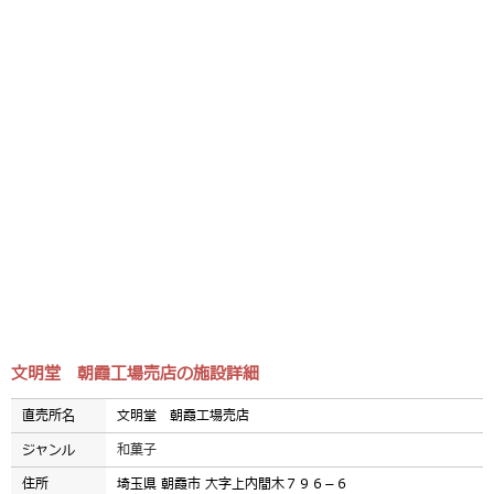
文明堂 朝霞工場売店の施設詳細
直売所名
文明堂 朝霞工場売店
ジャンル
和菓子
住所
埼玉県 朝霞市 大字上内間木７９６−６