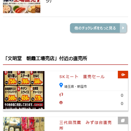
ツ）
「文明堂 朝霞工場売店」付近の直売所
SKミート 直売セール
埼玉県・新座市
0
0
三代目茂蔵 みずほ台直売
所