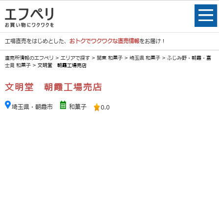
工場直売をはじめとした、
おトクでワクワクな直売情報
をお届け！
直売所情報のエフペリ
>
エリアで探す
>
関東 和菓子
>
埼玉県 和菓子
>
ふじみ野・朝霞・富
士見 和菓子
> 文明堂 朝霞工場売店
文明堂 朝霞工場売店
埼玉県・朝霞市
和菓子
0.0