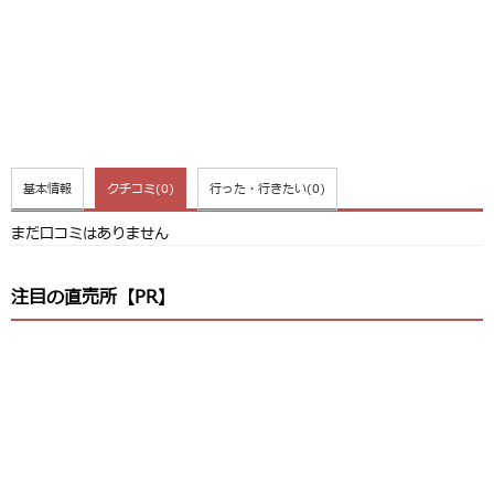
基本情報
クチコミ
(0)
行った・行きたい
(0)
まだ口コミはありません
注目の直売所【PR】