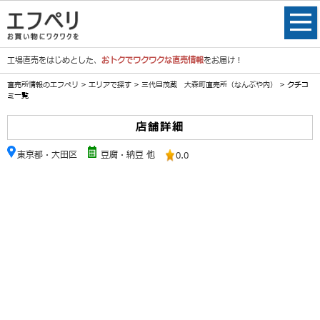
工場直売をはじめとした、
おトクでワクワクな直売情報
をお届け！
直売所情報のエフペリ
>
エリアで探す
>
三代目茂蔵 大森町直売所（なんぶや内）
> クチコ
ミ一覧
店舗詳細
東京都・大田区
豆腐・納豆 他
0.0