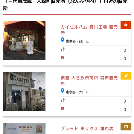
「三代目茂蔵 大森町直売所（なんぶや内）」付近の直売
所
カイゼルハム 品川工場 直売
所
東京都・品川区
0
0
佃煮 大谷政吉商店 羽田直売
所
東京都・大田区
0
0
ブレッド ボックス 雑色店