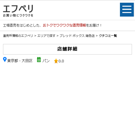
工場直売をはじめとした、
おトクでワクワクな直売情報
をお届け！
直売所情報のエフペリ
>
エリアで探す
>
ブレッド ボックス 雑色店
> クチコミ一覧
店舗詳細
東京都・大田区
パン
0.0