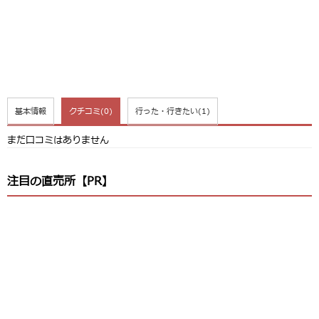
基本情報
クチコミ
(0)
行った・行きたい
(1)
まだ口コミはありません
注目の直売所【PR】