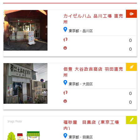
カイゼルハム 品川工場 直売
所
東京都・品川区
0
0
佃煮 大谷政吉商店 羽田直売
所
東京都・大田区
0
0
福砂屋 目黒店 (東京工場
内)
東京都・目黒区