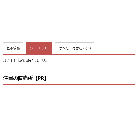
基本情報
クチコミ
(0)
行った・行きたい
(1)
まだ口コミはありません
注目の直売所【PR】