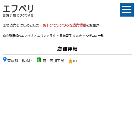
工場直売をはじめとした、
おトクでワクワクな直売情報
をお届け！
直売所情報のエフペリ
>
エリアで探す
>
日光畜産 直売会
> クチコミ一覧
店舗詳細
東京都・板橋区
肉・肉加工品
0.0