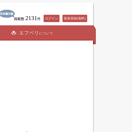
2131
ログイン
新規登録(無料)
掲載数
件
エフペリ
について