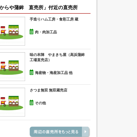
からや蒲鉾 直売所」付近の直売所
手造りハム工房・食彩工房 蔵
肉・肉加工品
味の本陣 やまきち屋（高浜蒲鉾
工場直売店）
海産物・海産加工品 他
さつま無双 無双蔵売店
その他