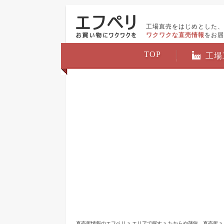
工場直売をはじめとした、
ワクワクな直売情報
をお届
TOP
工場
直売所情報のエフペリ
>
エリアで探す
>
たからや蒲鉾 直売所
>