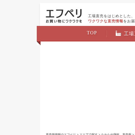
工場直売をはじめとした、
ワクワクな直売情報
をお届
TOP
工場
直売所情報のエフペリ
>
エリアで探す
>
たからや蒲鉾 直売所
>