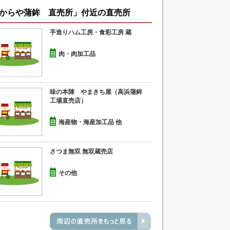
からや蒲鉾 直売所」付近の直売所
手造りハム工房・食彩工房 蔵
肉・肉加工品
味の本陣 やまきち屋（高浜蒲鉾
工場直売店）
海産物・海産加工品 他
さつま無双 無双蔵売店
その他