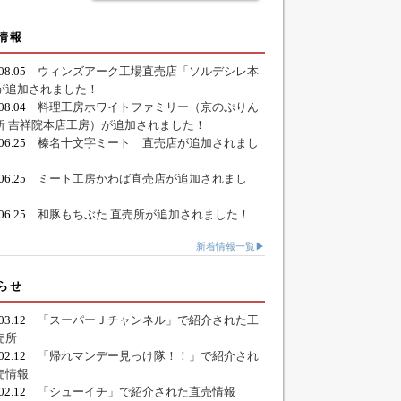
情報
.08.05
ウィンズアーク工場直売店「ソルデシレ本
が追加されました！
.08.04
料理工房ホワイトファミリー（京のぷりん
所 吉祥院本店工房）が追加されました！
.06.25
榛名十文字ミート 直売店が追加されまし
.06.25
ミート工房かわば直売店が追加されまし
.06.25
和豚もちぶた 直売所が追加されました！
新着情報一覧▶
らせ
.03.12
「スーパーＪチャンネル」で紹介された工
売所
.02.12
「帰れマンデー見っけ隊！！」で紹介され
売情報
.02.12
「シューイチ」で紹介された直売情報