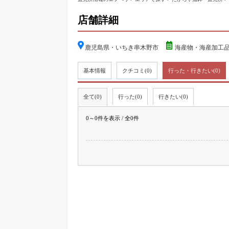
店舗詳細
鹿児島県・いちき串木野市
海産物・海産加工品
基本情報
クチコミ
(0)
行った・行きたい
(0)
全て(0)
行った(0)
行きたい(0)
0～0件を表示 / 全0件