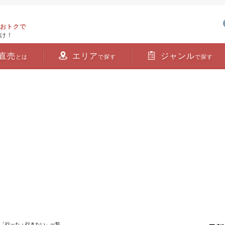
おトクで
け！
直売
エリア
ジャンル
とは
で探す
で探す
 「行った・行きたい」一覧