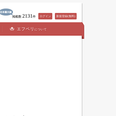
2131
ログイン
新規登録(無料)
掲載数
件
エフペリ
について